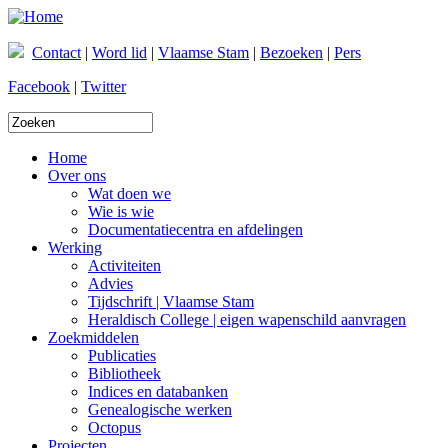
Overslaan en naar de inhoud gaan
Contact
|
Word lid
|
Vlaamse Stam
|
Bezoeken
|
Pers
Facebook
|
Twitter
Zoekveld
Home
Over ons
Wat doen we
Wie is wie
Documentatiecentra en afdelingen
Werking
Activiteiten
Advies
Tijdschrift | Vlaamse Stam
Heraldisch College | eigen wapenschild aanvragen
Zoekmiddelen
Publicaties
Bibliotheek
Indices en databanken
Genealogische werken
Octopus
Projecten